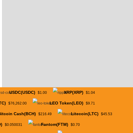
USDC(USDC)
XRP(XRP)
$1.00
$1.04
TC)
LEO Token(LEO)
$76,262.00
$9.71
Bitcoin Cash(BCH)
Litecoin(LTC)
$216.49
$45.53
)
Fantom(FTM)
$0.050031
$0.70