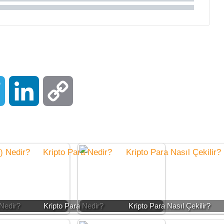
pp
Telegram
LinkedIn
Copy
Link
Nedir?
Kripto Para Nedir?
Kripto Para Nasıl Çekilir?