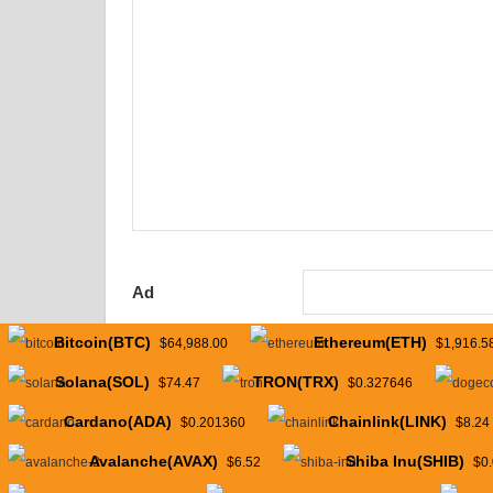
Ad
Bitcoin(BTC)
Ethereum(ETH)
$64,988.00
$1,916.5
E-posta
Solana(SOL)
TRON(TRX)
$74.47
$0.327646
Cardano(ADA)
Chainlink(LINK)
$0.201360
$8.24
İnternet sitesi
Avalanche(AVAX)
Shiba Inu(SHIB)
$6.52
$0