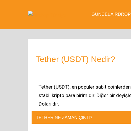
GÜNCEL AIRDROP
Airdrop
Güncel
Airdroplar,
Türkiye
Airdrop
Nedir?
Tether (USDT) Nedir?
Tether (USDT), en popüler sabit coinlerden 
stabil kripto para birimidir. Diğer bir deyiş
Doları’dır.
TETHER NE ZAMAN ÇIKTI?