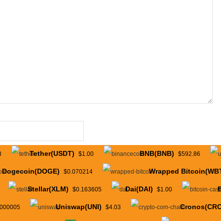
Tether(USDT)
BNB(BNB)
8
$1.00
$592.86
Dogecoin(DOGE)
Wrapped Bitcoin(WB
$0.070214
Stellar(XLM)
Dai(DAI)
$0.163605
$1.00
Uniswap(UNI)
Cronos(CRO
.000005
$4.03