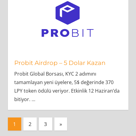
Probit Airdrop – 5 Dolar Kazan
Probit Global Borsası, KYC 2 adımını
tamamlayan yeni üyelere, 5$ değerinde 370
LPY token ödülü veriyor. Etkinlik 12 Haziran’da
bitiyor.
…
Yazı
Next
1
2
3
»
Posts
sayfalaması