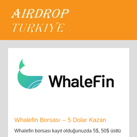
Skip
Airdrop
to
content
MENU
Türkiye
Güncel
Airdroplar,
Airdrop
Nedir?
Whalefin Borsası – 5 Dolar Kazan
Whalefin borsası kayıt olduğunuzda 5$, 50$ üsttü