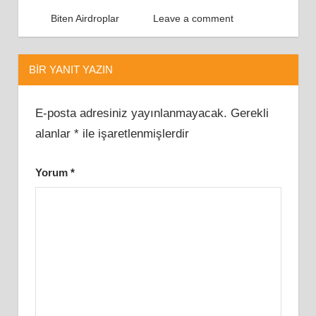
Airdrop
Mayıs 1, 2022
Airdrop Türkiye
Biten Airdroplar
Leave a comment
Airdrops
Dolar
Kazan
BIR YANIT YAZIN
Para
Kazan
E-posta adresiniz yayınlanmayacak.
Gerekli
alanlar
*
ile işaretlenmişlerdir
Yorum
*