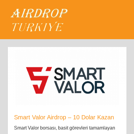
Skip
Airdrop
to
content
MENU
Türkiye
Güncel
Airdroplar,
Airdrop
Nedir?
Smart Valor Airdrop – 10 Dolar Kazan
Smart Valor borsası, basit görevleri tamamlayan