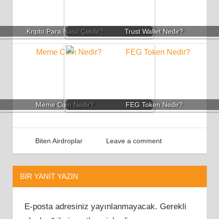
Kripto Para Nasıl Çekilir?
Trust Wallet Nedir?
Meme Coin Nedir?
FEG Token Nedir?
Airdrop
Mayıs 18, 2022
Airdrop Türkiye
Biten Airdroplar
Leave a comment
Airdrops
Dolar
Kazan
BIR YANIT YAZIN
Para
Kazan
E-posta adresiniz yayınlanmayacak.
Gerekli