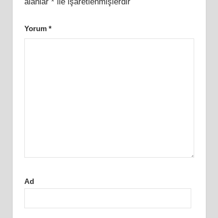
alanlar
*
ile işaretlenmişlerdir
Yorum
*
Ad